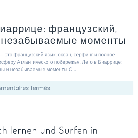
Биаррице: французский,
 незабываемые моменты
— это французский язык, океан, серфинг и полное
осферу Атлантического побережья. Лето в Биаррице:
лны и незабываемые моменты С…
sur
mentaires fermés
Лето
в
Биаррице:
французский,
ch lernen und Surfen in
волны
и