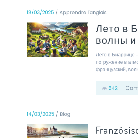
18/03/2025
Apprendre l'anglais
Лето в 
волны и
Лето в Биаррице 
погружение в атм
французский, во
Com
542
14/03/2025
Blog
Französis