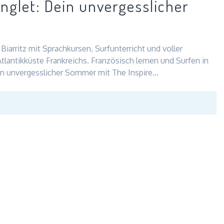
Anglet: Dein unvergesslicher
незабываемые
моменты
Biarritz mit Sprachkursen, Surfunterricht und voller
tlantikküste Frankreichs. Französisch lernen und Surfen in
ein unvergesslicher Sommer mit The Inspire…