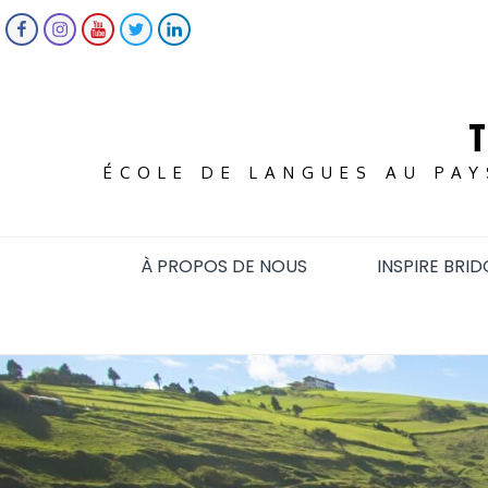
Skip
FACEBOOK
INSTAGRAM
YOUTUBE
TWITTER
LINKEDIN
to
content
ÉCOLE DE LANGUES AU PAY
À PROPOS DE NOUS
INSPIRE BRID