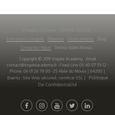
À Propos De Nous
INSPIRE BRIDGE
Formations Langues
Réserver
Financements
Blog
Contactez-Nous
Testez Votre Niveau
Copyright © 2019 Inspire Academy. -Email
contact@inspireacademy.fr
-Fixed Line 05 40 07 55 12 -
Phone: 06 01 26 78 00 -25 Allée du Moura | 64200 |
Politique
Biarritz -Site Web sécurisé, certificat SSL
|
De Confidentialité
FACEBOOK
INSTAGRAM
YOUTUBE
TWITTER
LINKEDIN