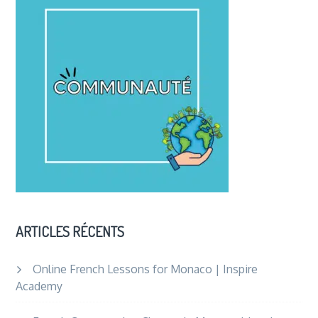
This
Summer
in
Saint-
Jean-
de-
Luz:
Languag
Culture
&
Coastal
Charm
ARTICLES RÉCENTS
Online French Lessons for Monaco | Inspire
Academy