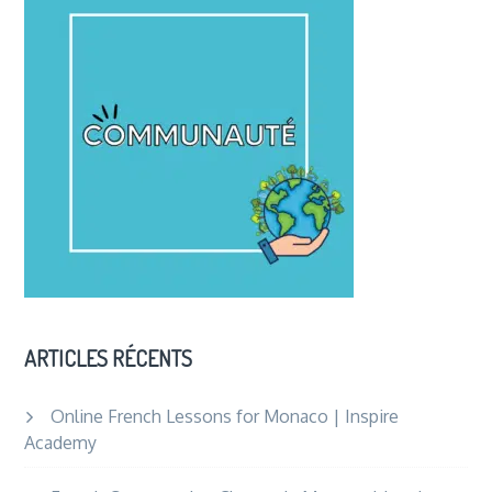
This
Summer
in
Saint-
Jean-
de-
Luz:
Languag
Culture
&
Coastal
Charm
ARTICLES RÉCENTS
Online French Lessons for Monaco | Inspire
Academy