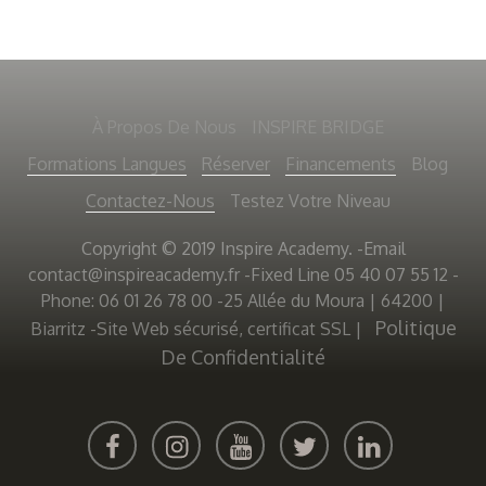
À Propos De Nous
INSPIRE BRIDGE
Formations Langues
Réserver
Financements
Blog
Contactez-Nous
Testez Votre Niveau
Copyright © 2019 Inspire Academy. -Email
contact@inspireacademy.fr
-Fixed Line 05 40 07 55 12 -
Phone: 06 01 26 78 00 -25 Allée du Moura | 64200 |
Politique
Biarritz -Site Web sécurisé, certificat SSL
|
De Confidentialité
FACEBOOK
INSTAGRAM
YOUTUBE
TWITTER
LINKEDIN