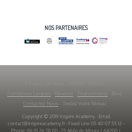
NOS PARTENAIRES
À Propos De Nous
INSPIRE BRIDGE
Formations Langues
Réserver
Financements
Blog
Contactez-Nous
Testez Votre Niveau
Copyright © 2019 Inspire Academy. -Email
contact@inspireacademy.fr
-Fixed Line 05 40 07 55 12 -
Phone: 06 01 26 78 00 -25 Allée du Moura | 64200 |