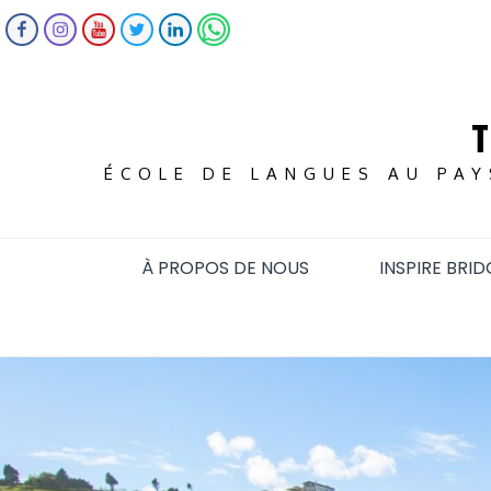
Skip
FACEBOOK
INSTAGRAM
YOUTUBE
TWITTER
LINKEDIN
WHATSAPP
to
content
ÉCOLE DE LANGUES AU PAY
À PROPOS DE NOUS
INSPIRE BRID