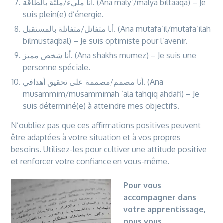
أنا مليء/ملئة بالطاقة. (Ana maly’/malya biltaaqa) – Je
suis plein(e) d’énergie.
أنا متفائل/متفائلة بالمستقبل. (Ana mutafa’il/mutafa’ilah
bilmustaqbal) – Je suis optimiste pour l’avenir.
أنا شخص مميز. (Ana shakhs mumez) – Je suis une
personne spéciale.
أنا مصمم/مصممة على تحقيق أهدافي. (Ana
musammim/musammimah ‘ala tahqiq ahdafi) – Je
suis déterminé(e) à atteindre mes objectifs.
N’oubliez pas que ces affirmations positives peuvent
être adaptées à votre situation et à vos propres
besoins. Utilisez-les pour cultiver une attitude positive
et renforcer votre confiance en vous-même.
Pour vous
accompagner dans
votre apprentissage,
nous vous