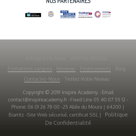
NOS PARTENAIRES
À Propos De Nous
INSPIRE BRIDGE
Formations Langues
Réserver
Financements
Blog
Contactez-Nous
Testez Votre Niveau
Copyright © 2019 Inspire Academy. -Email
contact@inspireacademy.fr
-Fixed Line 05 40 07 55 12 -
Phone: 06 01 26 78 00 -25 Allée du Moura | 64200 |
Politique
Biarritz -Site Web sécurisé, certificat SSL
|
De Confidentialité