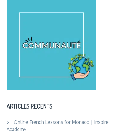
ARTICLES RÉCENTS
Online French Lessons for Monaco | Inspire
Academy