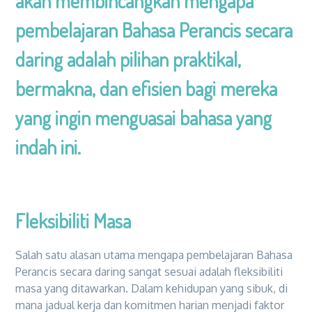
akan membincangkan mengapa
pembelajaran Bahasa Perancis secara
daring adalah pilihan praktikal,
bermakna, dan efisien bagi mereka
yang ingin menguasai bahasa yang
indah ini.
Fleksibiliti Masa
Salah satu alasan utama mengapa pembelajaran Bahasa
Perancis secara daring sangat sesuai adalah fleksibiliti
masa yang ditawarkan. Dalam kehidupan yang sibuk, di
mana jadual kerja dan komitmen harian menjadi faktor