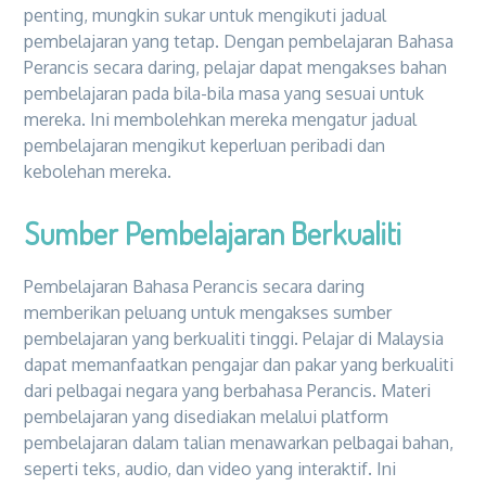
penting, mungkin sukar untuk mengikuti jadual
pembelajaran yang tetap. Dengan pembelajaran Bahasa
Perancis secara daring, pelajar dapat mengakses bahan
pembelajaran pada bila-bila masa yang sesuai untuk
mereka. Ini membolehkan mereka mengatur jadual
pembelajaran mengikut keperluan peribadi dan
kebolehan mereka.
Sumber Pembelajaran Berkualiti
Pembelajaran Bahasa Perancis secara daring
memberikan peluang untuk mengakses sumber
pembelajaran yang berkualiti tinggi. Pelajar di Malaysia
dapat memanfaatkan pengajar dan pakar yang berkualiti
dari pelbagai negara yang berbahasa Perancis. Materi
pembelajaran yang disediakan melalui platform
pembelajaran dalam talian menawarkan pelbagai bahan,
seperti teks, audio, dan video yang interaktif. Ini