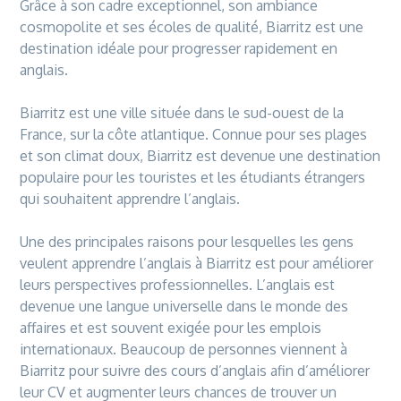
Grâce à son cadre exceptionnel, son ambiance
cosmopolite et ses écoles de qualité, Biarritz est une
destination idéale pour progresser rapidement en
anglais.
Biarritz
est une ville située dans le sud-ouest
de
la
France, sur la côte atlantique. Connue pour ses plages
et son climat doux,
Biarritz
est
de
venue une
de
stination
populaire pour les touristes et les étudiants étrangers
qui souhaitent apprendre l’anglais.
Une
de
s principales raisons pour lesquelles les gens
veulent apprendre l’anglais à
Biarritz
est pour améliorer
leurs perspectives professionnelles. L’anglais est
de
venue une
langue
universelle dans le monde
de
s
affaires et est souvent exigée pour les emplois
internationaux. Beaucoup
de
personnes viennent à
Biarritz
pour suivre
de
s
cours
d’anglais afin d’améliorer
leur CV et augmenter leurs chances
de
trouver un