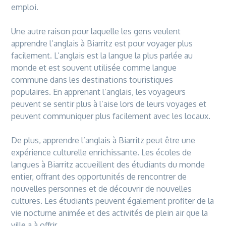
emploi.
Une autre raison pour laquelle les gens veulent
apprendre l’anglais à
Biarritz
est pour voyager plus
facilement. L’anglais est la
langue
la plus parlée au
monde et est souvent utilisée comme
langue
commune dans les
de
stinations touristiques
populaires. En apprenant l’anglais, les voyageurs
peuvent se sentir plus à l’aise lors
de
leurs voyages et
peuvent communiquer plus facilement avec les locaux.
De
plus, apprendre l’anglais à
Biarritz
peut être une
expérience culturelle enrichissante. Les écoles
de
langue
s à
Biarritz
accueillent
de
s étudiants du monde
entier, offrant
de
s opportunités
de
rencontrer
de
nouvelles personnes et
de
découvrir
de
nouvelles
cultures. Les étudiants peuvent également profiter
de
la
vie nocturne animée et
de
s activités
de
plein air que la
ville a à offrir.