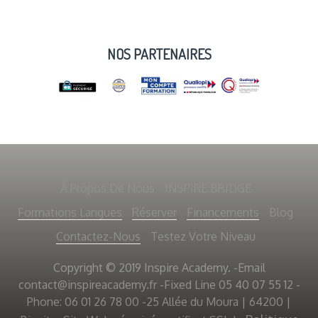
NOS PARTENAIRES
À Propos De Nous
INSPIRE BRIDGE
Formations Langues
Réserver
Financements
Blog
Contactez-Nous
Testez Votre Niveau
Copyright © 2019 Inspire Academy. -Email
contact@inspireacademy.fr
-Fixed Line 05 40 07 55 12 -
Phone: 06 01 26 78 00 -25 Allée du Moura | 64200 |