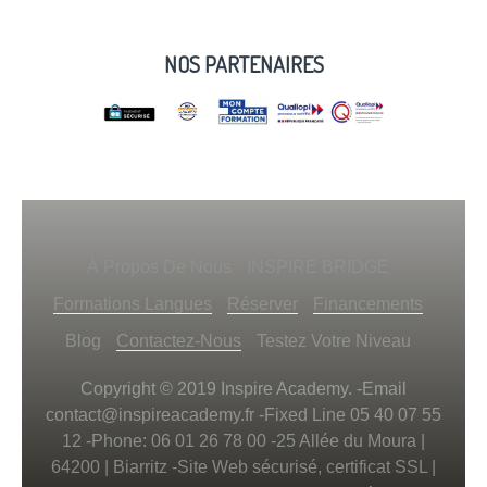
NOS PARTENAIRES
À Propos De Nous
INSPIRE BRIDGE
Formations Langues
Réserver
Financements
Blog
Contactez-Nous
Testez Votre Niveau
Copyright © 2019 Inspire Academy. -Email
contact@inspireacademy.fr
-Fixed Line 05 40 07 55
12 -Phone: 06 01 26 78 00 -25 Allée du Moura |
64200 | Biarritz -Site Web sécurisé, certificat SSL
|