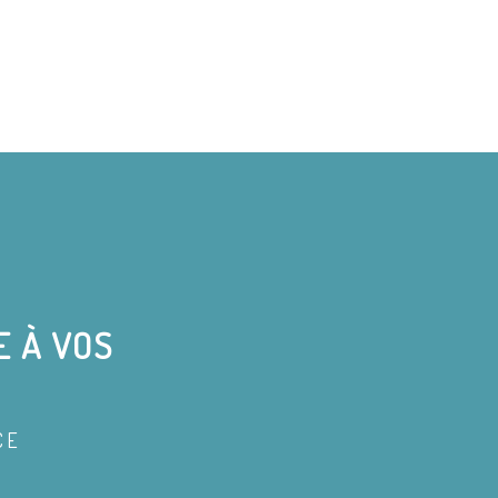
E À VOS
CE